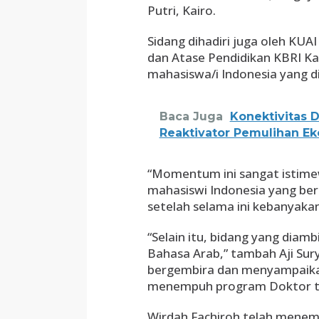
Putri, Kairo.
Sidang dihadiri juga oleh KUAI
dan Atase Pendidikan KBRI Kai
mahasiswa/i Indonesia yang d
Baca Juga
Konektivitas D
Reaktivator Pemulihan E
“Momentum ini sangat istimew
mahasiswi Indonesia yang berh
setelah selama ini kebanyakan 
“Selain itu, bidang yang diambi
Bahasa Arab,” tambah Aji Su
bergembira dan menyampaikan
menempuh program Doktor ters
Wirdah Fachiroh telah menempu