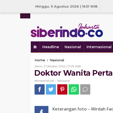
Skip
to
Minggu, 9 Agustus 2026 | 16:51 WIB
content
tutup
Headline
Nasional
Internasional
Doktor
/
Home
Nasional
Wanita
Oleh
Senin, 5 Oktober 2020 | 17:05 WIB
Pertama
Mimbarrakyat
Doktor Wanita Pertam
RI
di
-
Mimbarrakyat
Nasional
Al
Azhar
Kairo.
Keterangan foto – Wirdah Fach