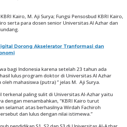
 KBRI Kairo, M. Aji Surya; Fungsi Pensosbud KBRI Kairo,
ro serta para dosen senior Universitas Al Azhar dan
iundang.
igital Dorong Akselerator Tranformasi dan
konomi
a bagi Indonesia karena setelah 23 tahun ada
asil lulus program doktor di Universitas Al Azhar
oleh mahasiswa (putra) ” jelas M. Aji Surya.
l terkenal paling sulit di Universitas Al-Azhar yaitu
rya dengan menambahkan, “KBRI Kairo turut
 selamat atas berhasilnya Wirdah Fachiroh
ebut dan lulus dengan nilai istimewa.”
h pendidikan S1, S2 dan S3 di Universitas Al-Azhar