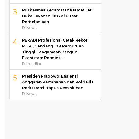
3
Puskesmas Kecamatan Kramat Jati
Buka Layanan CKG di Pusat
Perbelanjaan
Di News
4
PERADI Profesional Cetak Rekor
MURI, Gandeng 108 Perguruan
Tinggi Keagamaan Bangun
Ekosistem Pendidi…
Di Headline
5
Presiden Prabowo: Efisiensi
Anggaran Pertahanan dan Polri Bila
Perlu Demi Hapus Kemiskinan
Di News