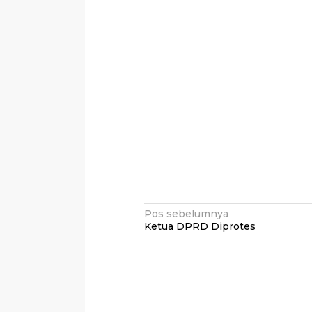
Navigasi
Pos sebelumnya
Ketua DPRD Diprotes
pos