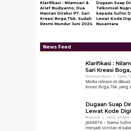
Klarifikasi : Nilamsari &
Dugaan Suap Di
Arief Budiyanto, Dua
Telkomsel Nugr
Mantan Direksi PT. Sari
kepada Sufmi 
Kreasi Boga,Tbk. Sudah
Lewat Kode Digi
Resmi Mundur Juni 2024
Nusantara
News Feed
Klarifikasi : Nil
Sari Kreasi Bog
Nasional
,
News
|
Sabtu, 1
Media release ini dibu
Kreasi Boga,Tbk. yang
Dugaan Suap Di
Lewat Kode Digi
Nasional
|
Senin, 28 April
JAKARTA – Nama Sufmi D
menjadi sorotan di kala