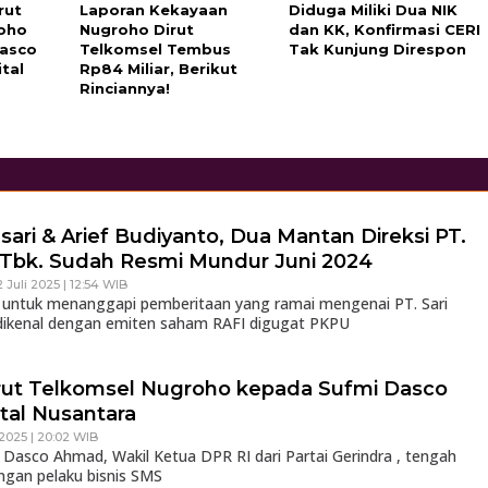
rut
Laporan Kekayaan
Diduga Miliki Dua NIK
oho
Nugroho Dirut
dan KK, Konfirmasi CERI
Dasco
Telkomsel Tembus
Tak Kunjung Direspon
tal
Rp84 Miliar, Berikut
Rinciannya!
amsari & Arief Budiyanto, Dua Mantan Direksi PT.
a,Tbk. Sudah Resmi Mundur Juni 2024
2 Juli 2025 | 12:54 WIB
at untuk menanggapi pemberitaan yang ramai mengenai PT. Sari
 dikenal dengan emiten saham RAFI digugat PKPU
rut Telkomsel Nugroho kepada Sufmi Dasco
tal Nusantara
 2025 | 20:02 WIB
asco Ahmad, Wakil Ketua DPR RI dari Partai Gerindra , tengah
ngan pelaku bisnis SMS