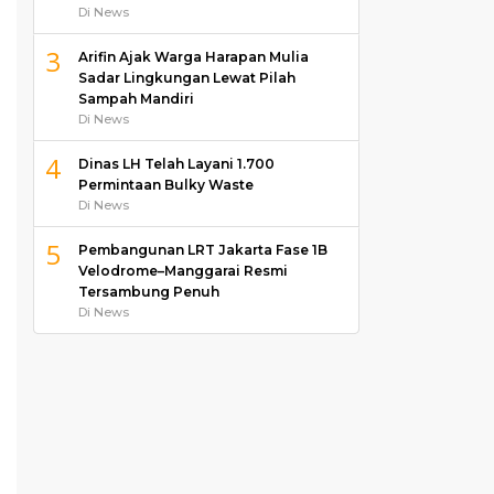
Di News
3
Arifin Ajak Warga Harapan Mulia
Sadar Lingkungan Lewat Pilah
Sampah Mandiri
Di News
4
Dinas LH Telah Layani 1.700
Permintaan Bulky Waste
Di News
5
Pembangunan LRT Jakarta Fase 1B
Velodrome–Manggarai Resmi
Tersambung Penuh
Di News