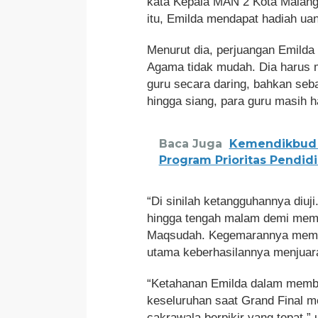
kata Kepala MAN 2 Kota Malang, 
itu, Emilda mendapat hadiah uang
Menurut dia, perjuangan Emil
Agama tidak mudah. Dia harus 
guru secara daring, bahkan seba
hingga siang, para guru masih 
Baca Juga
Kemendikbud 
Program Prioritas Pendid
“Di sinilah ketangguhannya diuj
hingga tengah malam demi mempe
Maqsudah. Kegemarannya memba
utama keberhasilannya menjuar
“Ketahanan Emilda dalam memb
keseluruhan saat Grand Final 
cakrawala berpikir yang tepat,” 