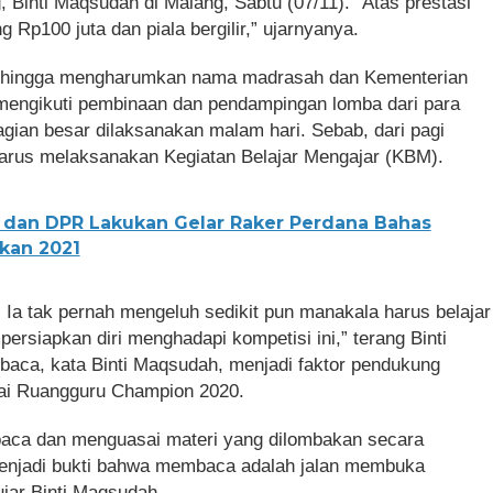
Binti Maqsudah di Malang, Sabtu (07/11). “Atas prestasi
 Rp100 juta dan piala bergilir,” ujarnyanya.
da hingga mengharumkan nama madrasah dan Kementerian
mengikuti pembinaan dan pendampingan lomba dari para
gian besar dilaksanakan malam hari. Sebab, dari pagi
harus melaksanakan Kegiatan Belajar Mengajar (KBM).
dan DPR Lakukan Gelar Raker Perdana Bahas
ikan 2021
i. Ia tak pernah mengeluh sedikit pun manakala harus belajar
rsiapkan diri menghadapi kompetisi ini,” terang Binti
ca, kata Binti Maqsudah, menjadi faktor pendukung
ai Ruangguru Champion 2020.
aca dan menguasai materi yang dilombakan secara
menjadi bukti bahwa membaca adalah jalan membuka
ujar Binti Maqsudah.