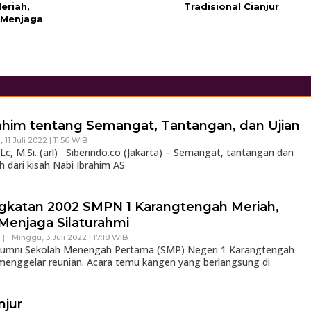
eriah,
Tradisional Cianjur
 Menjaga
ahim tentang Semangat, Tantangan, dan Ujian
, 11 Juli 2022 | 11:56 WIB
c, M.Si. (arl) Siberindo.co (Jakarta) – Semangat, tantangan dan
 dari kisah Nabi Ibrahim AS
gkatan 2002 SMPN 1 Karangtengah Meriah,
 Menjaga Silaturahmi
|
Minggu, 3 Juli 2022 | 17:18 WIB
 Alumni Sekolah Menengah Pertama (SMP) Negeri 1 Karangtengah
menggelar reunian. Acara temu kangen yang berlangsung di
njur