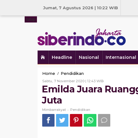
Skip
to
Jumat, 7 Agustus 2026 | 10:22 WIB
content
tutup
Headline
Nasional
Internasional
Emilda
/
Home
Pendidikan
Juara
Oleh
Sabtu, 7 November 2020 | 12:43 WIB
Ruangguru,
Mimbarrakyat
Emilda Juara Ruangg
Dapat
Hadiah
Juta
Rp
100
-
Mimbarrakyat
Pendidikan
Juta