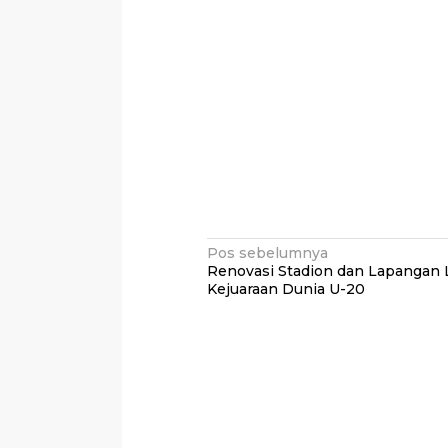
Navigasi
Pos sebelumnya
Renovasi Stadion dan Lapangan 
pos
Kejuaraan Dunia U-20