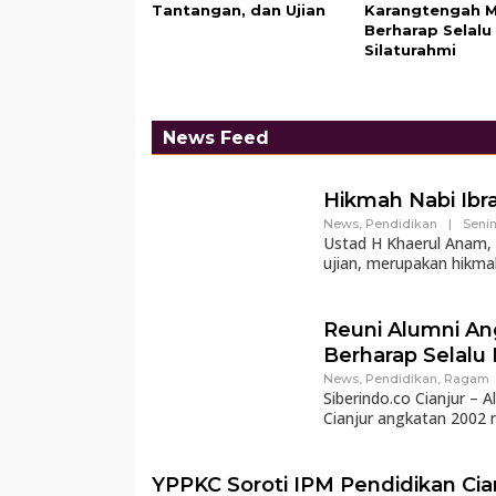
Tantangan, dan Ujian
Karangtengah M
Berharap Selalu
Silaturahmi
News Feed
Hikmah Nabi Ibr
News
,
Pendidikan
|
Senin
Ustad H Khaerul Anam, L
ujian, merupakan hikmah
Reuni Alumni An
Berharap Selalu
News
,
Pendidikan
,
Ragam
Siberindo.co Cianjur –
Cianjur angkatan 2002 
YPPKC Soroti IPM Pendidikan Cia