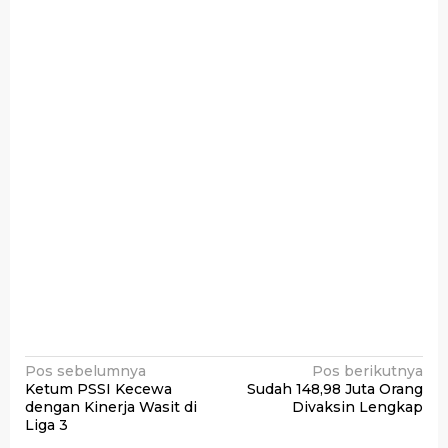
Navigasi
Pos sebelumnya
Pos berikutnya
Ketum PSSI Kecewa
Sudah 148,98 Juta Orang
pos
dengan Kinerja Wasit di
Divaksin Lengkap
Liga 3