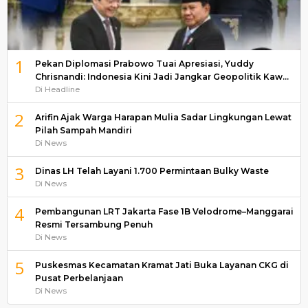
1
Pekan Diplomasi Prabowo Tuai Apresiasi, Yuddy
Chrisnandi: Indonesia Kini Jadi Jangkar Geopolitik Kaw…
Di Headline
2
Arifin Ajak Warga Harapan Mulia Sadar Lingkungan Lewat
Pilah Sampah Mandiri
Di News
3
Dinas LH Telah Layani 1.700 Permintaan Bulky Waste
Di News
4
Pembangunan LRT Jakarta Fase 1B Velodrome–Manggarai
Resmi Tersambung Penuh
Di News
5
Puskesmas Kecamatan Kramat Jati Buka Layanan CKG di
Pusat Perbelanjaan
Di News