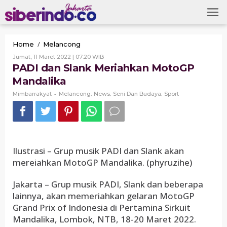
Skip
to
content
PADI
/
Home
Melancong
dan
Oleh
Jumat, 11 Maret 2022 | 07:20 WIB
Slank
Mimbarrakyat
PADI dan Slank Meriahkan MotoGP
Meriahkan
Mandalika
MotoGP
Mandalika
-
,
,
,
Mimbarrakyat
Melancong
News
Seni Dan Budaya
Sport
Ilustrasi – Grup musik PADI dan Slank akan
mereiahkan MotoGP Mandalika. (phyruzihe)
Jakarta – Grup musik PADI, Slank dan beberapa
lainnya, akan memeriahkan gelaran MotoGP
Grand Prix of Indonesia di Pertamina Sirkuit
Mandalika, Lombok, NTB, 18-20 Maret 2022.