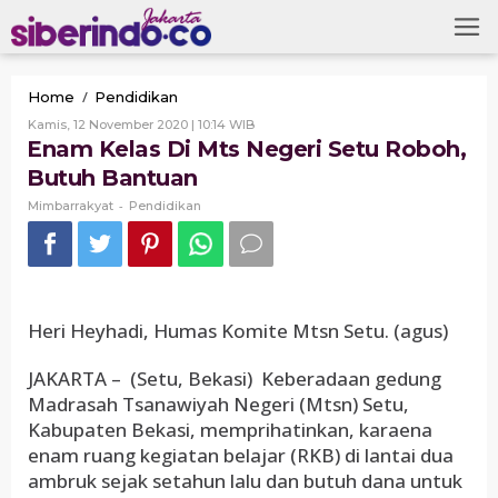
Skip
to
content
Enam
/
Home
Pendidikan
Kelas
Oleh
Kamis, 12 November 2020 | 10:14 WIB
Di
Mimbarrakyat
Enam Kelas Di Mts Negeri Setu Roboh,
Mts
Butuh Bantuan
Negeri
Setu
-
Mimbarrakyat
Pendidikan
Roboh,
Butuh
Bantuan
Heri Heyhadi, Humas Komite Mtsn Setu. (agus)
JAKARTA – (Setu, Bekasi) Keberadaan gedung
Madrasah Tsanawiyah Negeri (Mtsn) Setu,
Kabupaten Bekasi, memprihatinkan, karaena
enam ruang kegiatan belajar (RKB) di lantai dua
ambruk sejak setahun lalu dan butuh dana untuk