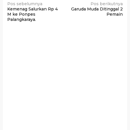
Navigasi
Pos sebelumnya
Pos berikutnya
Kemenag Salurkan Rp 4
Garuda Muda Ditinggal 2
pos
M ke Ponpes
Pemain
Palangkaraya.