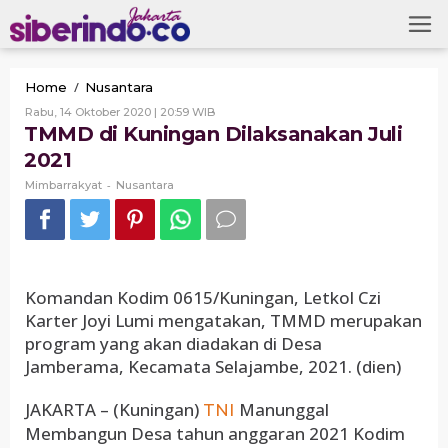
Skip
to
content
TMMD
/
Home
Nusantara
di
Oleh
Rabu, 14 Oktober 2020 | 20:59 WIB
Kuningan
Mimbarrakyat
TMMD di Kuningan Dilaksanakan Juli
Dilaksanakan
2021
Juli
2021
-
Mimbarrakyat
Nusantara
Komandan Kodim 0615/Kuningan, Letkol Czi
Karter Joyi Lumi mengatakan, TMMD merupakan
program yang akan diadakan di Desa
Jamberama, Kecamata Selajambe, 2021. (dien)
JAKARTA – (Kuningan)
Manunggal
TNI
Membangun Desa tahun anggaran 2021 Kodim