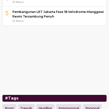
Di News
5
Pembangunan LRT Jakarta Fase 1B Velodrome–Manggarai
Resmi Tersambung Penuh
Di News
#Tags
Bisnis
Daerah
Headline
Internasional
Nasional