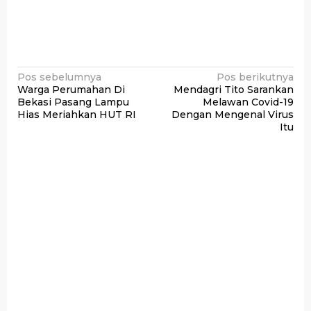
Navigasi
Pos sebelumnya
Pos berikutnya
Warga Perumahan Di
Mendagri Tito Sarankan
pos
Bekasi Pasang Lampu
Melawan Covid-19
Hias Meriahkan HUT RI
Dengan Mengenal Virus
Itu