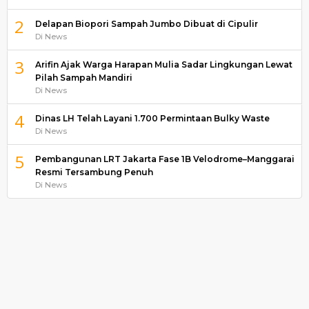
2
Delapan Biopori Sampah Jumbo Dibuat di Cipulir
Di News
3
Arifin Ajak Warga Harapan Mulia Sadar Lingkungan Lewat
Pilah Sampah Mandiri
Di News
4
Dinas LH Telah Layani 1.700 Permintaan Bulky Waste
Di News
5
Pembangunan LRT Jakarta Fase 1B Velodrome–Manggarai
Resmi Tersambung Penuh
Di News