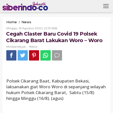
Skip
to
content
Cegah
/
Home
News
Claster
Oleh
Minggu, 16 Agustus 2020 | 22:15 WIB
Baru
Mimbarrakyat
Cegah Claster Baru Covid 19 Polsek
Covid
Cikarang Barat Lakukan Woro – Woro
19
Polsek
-
Mimbarrakyat
News
Cikarang
Barat
Lakukan
Woro
–
Woro
Polsek Cikarang Baat, Kabupaten Bekasi,
laksanakan giat Woro Woro di sepanjang wilayah
hukum Polsek Cikarang Barat, Sabtu (15/8)
hingga Minggu (16/8). (agus)