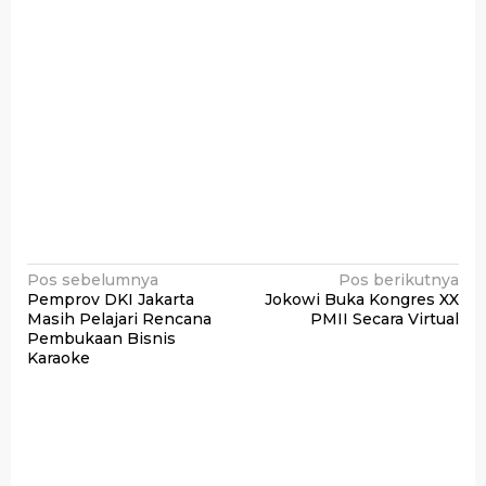
Navigasi
Pos sebelumnya
Pos berikutnya
Pemprov DKI Jakarta
Jokowi Buka Kongres XX
pos
Masih Pelajari Rencana
PMII Secara Virtual
Pembukaan Bisnis
Karaoke