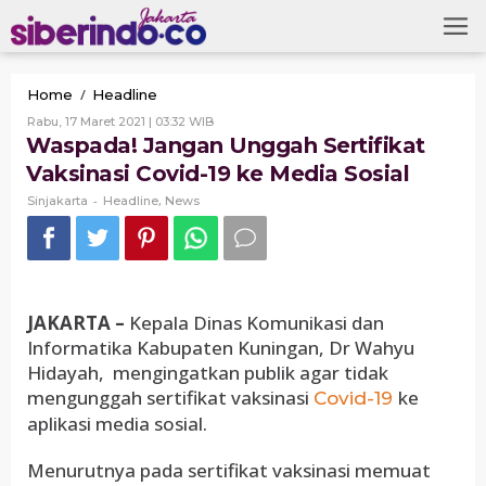
Skip
to
content
Waspada!
/
Home
Headline
Jangan
Oleh
Rabu, 17 Maret 2021 | 03:32 WIB
Unggah
Sinjakarta
Waspada! Jangan Unggah Sertifikat
Sertifikat
Vaksinasi Covid-19 ke Media Sosial
Vaksinasi
Covid-
-
,
Sinjakarta
Headline
News
19
ke
Media
Sosial
JAKARTA –
Kepala Dinas Komunikasi dan
Informatika Kabupaten Kuningan, Dr Wahyu
Hidayah, mengingatkan publik agar tidak
mengunggah sertifikat vaksinasi
ke
Covid-19
aplikasi media sosial.
Menurutnya pada sertifikat vaksinasi memuat