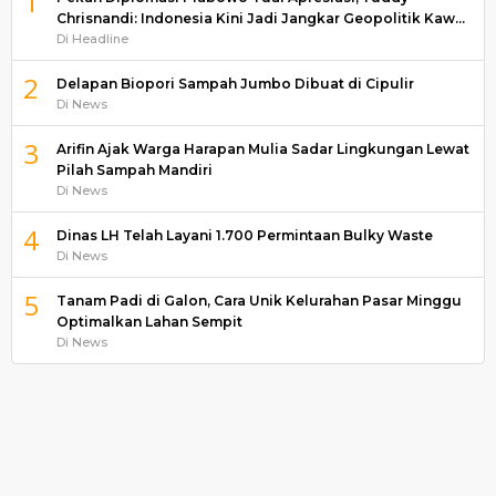
1
Chrisnandi: Indonesia Kini Jadi Jangkar Geopolitik Kaw…
Di Headline
2
Delapan Biopori Sampah Jumbo Dibuat di Cipulir
Di News
3
Arifin Ajak Warga Harapan Mulia Sadar Lingkungan Lewat
Pilah Sampah Mandiri
Di News
4
Dinas LH Telah Layani 1.700 Permintaan Bulky Waste
Di News
5
Tanam Padi di Galon, Cara Unik Kelurahan Pasar Minggu
Optimalkan Lahan Sempit
Di News