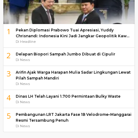
1
Pekan Diplomasi Prabowo Tuai Apresiasi, Yuddy
Chrisnandi: Indonesia Kini Jadi Jangkar Geopolitik Kaw…
Di Headline
2
Delapan Biopori Sampah Jumbo Dibuat di Cipulir
Di News
3
Arifin Ajak Warga Harapan Mulia Sadar Lingkungan Lewat
Pilah Sampah Mandiri
Di News
4
Dinas LH Telah Layani 1.700 Permintaan Bulky Waste
Di News
5
Pembangunan LRT Jakarta Fase 1B Velodrome–Manggarai
Resmi Tersambung Penuh
Di News