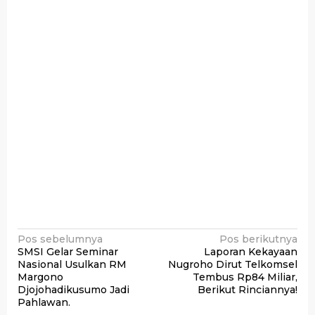
Navigasi
Pos sebelumnya
Pos berikutnya
SMSI Gelar Seminar
Laporan Kekayaan
pos
Nasional Usulkan RM
Nugroho Dirut Telkomsel
Margono
Tembus Rp84 Miliar,
Djojohadikusumo Jadi
Berikut Rinciannya!
Pahlawan.