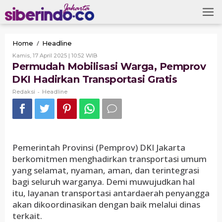
Skip
to
content
Permudah
/
Home
Headline
Mobilisasi
Oleh
Kamis, 17 April 2025 | 10:52 WIB
Warga,
Redaksi
Permudah Mobilisasi Warga, Pemprov
Pemprov
DKI Hadirkan Transportasi Gratis
DKI
Hadirkan
-
Redaksi
Headline
Transportasi
Gratis
Pemerintah Provinsi (Pemprov) DKI Jakarta
berkomitmen menghadirkan transportasi umum
yang selamat, nyaman, aman, dan terintegrasi
bagi seluruh warganya. Demi muwujudkan hal
itu, layanan transportasi antardaerah penyangga
akan dikoordinasikan dengan baik melalui dinas
terkait.