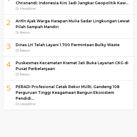
Chrisnandi: Indonesia Kini Jadi Jangkar Geopolitik Kaw…
Di Headline
2
Arifin Ajak Warga Harapan Mulia Sadar Lingkungan Lewat
Pilah Sampah Mandiri
Di News
3
Dinas LH Telah Layani 1.700 Permintaan Bulky Waste
Di News
4
Puskesmas Kecamatan Kramat Jati Buka Layanan CKG di
Pusat Perbelanjaan
Di News
5
PERADI Profesional Cetak Rekor MURI, Gandeng 108
Perguruan Tinggi Keagamaan Bangun Ekosistem
Pendidi…
Di Headline