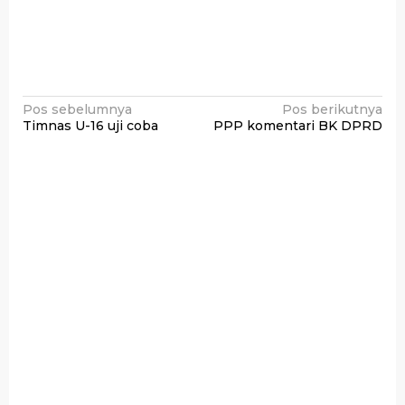
Navigasi
Pos sebelumnya
Pos berikutnya
Timnas U-16 uji coba
PPP komentari BK DPRD
pos