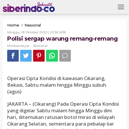
Skip
to
content
Polisi
/
Home
Nasional
sergap
Oleh
Minggu, 18 Oktober 2020 | 20:36 WIB
warung
Mimbarrakyat
Polisi sergap warung remang-remang
remang-
remang
-
Mimbarrakyat
Nasional
Operasi Cipta Kondisi di kawasan Cikarang,
Bekasi, Sabtu malam hingga Minggu subuh.
(agus)
JAKARTA – (Cikarang) Pada Operasi Cipta Kondisi
yang digelar Sabtu malam hingga Minggu dini
hari, ditemukan ratusan botol miras di wilayah
Cikarang Selatan, sementara para pebalap liar