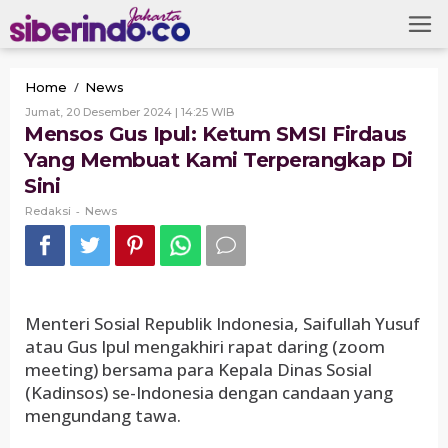
Skip
to
content
Mensos
/
Home
News
Gus
Oleh
Jumat, 20 Desember 2024 | 14:25 WIB
Ipul:
Redaksi
Mensos Gus Ipul: Ketum SMSI Firdaus
Ketum
Yang Membuat Kami Terperangkap Di
SMSI
Firdaus
Sini
Yang
-
Membuat
Redaksi
News
Kami
Terperangkap
Di
Sini
Menteri Sosial Republik Indonesia, Saifullah Yusuf
atau Gus Ipul mengakhiri rapat daring (zoom
meeting) bersama para Kepala Dinas Sosial
(Kadinsos) se-Indonesia dengan candaan yang
mengundang tawa.