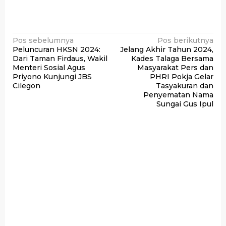
Navigasi
Pos sebelumnya
Pos berikutnya
Peluncuran HKSN 2024:
Jelang Akhir Tahun 2024,
pos
Dari Taman Firdaus, Wakil
Kades Talaga Bersama
Menteri Sosial Agus
Masyarakat Pers dan
Priyono Kunjungi JBS
PHRI Pokja Gelar
Cilegon
Tasyakuran dan
Penyematan Nama
Sungai Gus Ipul