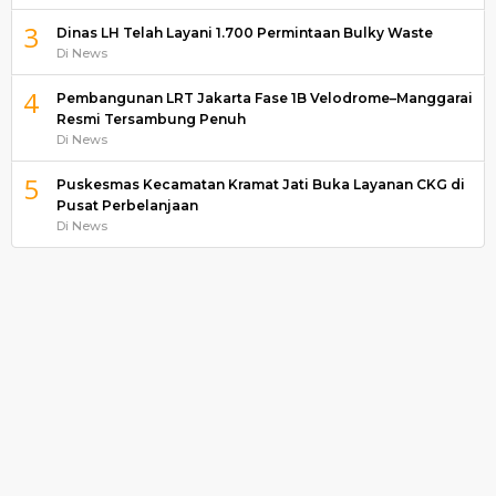
3
Dinas LH Telah Layani 1.700 Permintaan Bulky Waste
Di News
4
Pembangunan LRT Jakarta Fase 1B Velodrome–Manggarai
Resmi Tersambung Penuh
Di News
5
Puskesmas Kecamatan Kramat Jati Buka Layanan CKG di
Pusat Perbelanjaan
Di News