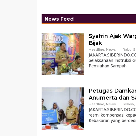
News Feed
Syafrin Ajak Wa
Bijak
Headline
,
News
|
Rabu, 5
JAKARTA.SIBERINDO.CO –
pelaksanaan Instruksi 
Pemilahan Sampah
Petugas Damkar 
Anumerta dan S
Headline
,
News
|
Selasa,
JAKARTA.SIBERINDO.CO 
resmi kompensasi kepa
Kebakaran yang berdedi