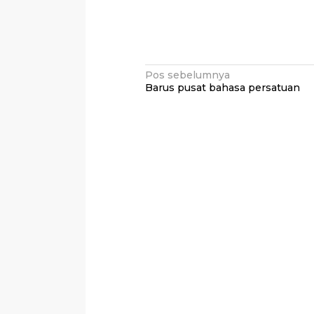
Navigasi
Pos sebelumnya
Barus pusat bahasa persatuan
pos