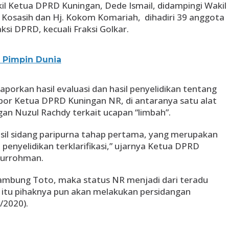
kil Ketua DPRD Kuningan, Dede Ismail, didampingi Wakil
 Kosasih dan Hj. Kokom Komariah, dihadiri 39 anggota
ksi DPRD, kecuali Fraksi Golkar.
p Pimpin Dunia
orkan hasil evaluasi dan hasil penyelidikan tentang
lapor Ketua DPRD Kuningan NR, di antaranya satu alat
gan Nuzul Rachdy terkait ucapan “limbah”.
asil sidang paripurna tahap pertama, yang merupakan
 penyelidikan terklarifikasi,” ujarnya Ketua DPRD
kurrohman.
sambung Toto, maka status NR menjadi dari teradu
i itu pihaknya pun akan melakukan persidangan
/2020).