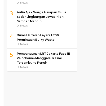
Di News
3
Arifin Ajak Warga Harapan Mulia
Sadar Lingkungan Lewat Pilah
Sampah Mandiri
Di News
4
Dinas LH Telah Layani 1.700
Permintaan Bulky Waste
Di News
5
Pembangunan LRT Jakarta Fase 1B
Velodrome–Manggarai Resmi
Tersambung Penuh
Di News