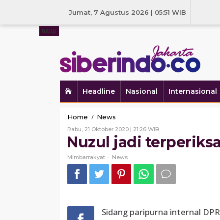
Skip
to
Jumat, 7 Agustus 2026 | 05:51 WIB
content
tutup
Headline
Nasional
Internasional
Nuzul
/
Home
News
jadi
Oleh
Rabu, 21 Oktober 2020 | 21:26 WIB
terperiksa
Mimbarrakyat
Nuzul jadi terperiks
-
Mimbarrakyat
News
Sidang paripurna internal DP