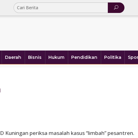
Daerah
Bisnis
Hukum
Pendidikan
Politika
Spor
a
RD Kuningan periksa masalah kasus “limbah” pesantren.