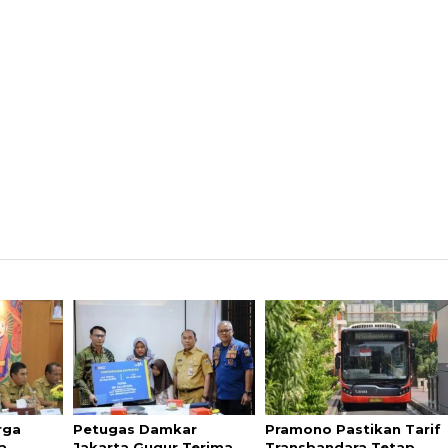
rga
Petugas Damkar
Pramono Pastikan Tarif
a
Jakarta Gugur Terima
Transbandara Tetap