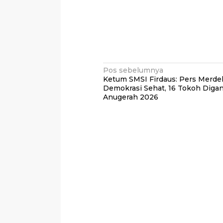
Navigasi
Pos sebelumnya
Ketum SMSI Firdaus: Pers Merde
pos
Demokrasi Sehat, 16 Tokoh Digan
Anugerah 2026