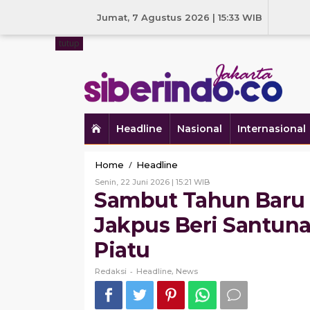
Skip
to
Jumat, 7 Agustus 2026 | 15:33 WIB
content
tutup
Headline
Nasional
Internasional
Sambut
/
Home
Headline
Tahun
Oleh
Senin, 22 Juni 2026 | 15:21 WIB
Baru
Redaksi
Sambut Tahun Baru 
Islam,
TP
Jakpus Beri Santun
PKK
dan
Piatu
Himpaudi
Jakpus
-
,
Redaksi
Headline
News
Beri
Santunan
untuk