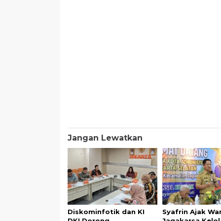
Jangan Lewatkan
Diskominfotik dan KI
Syafrin Ajak Wa
DKI Dorong
Jagakarsa Kelol