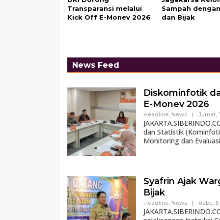
Transparansi melalui
Sampah dengan
Kick Off E-Monev 2026
dan Bijak
News Feed
Diskominfotik da
E-Monev 2026
Headline
,
News
|
Jumat, 
JAKARTA.SIBERINDO.CO –
dan Statistik (Kominfot
Monitoring dan Evaluas
Syafrin Ajak Wa
Bijak
Headline
,
News
|
Rabu, 5
JAKARTA.SIBERINDO.CO –