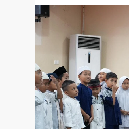
166
Anak
Yatim
Piatu