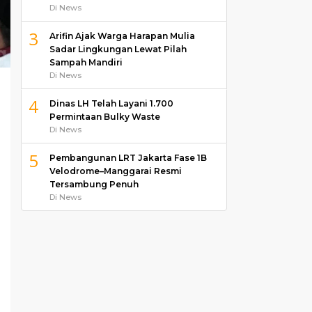
Di News
3
Arifin Ajak Warga Harapan Mulia
Sadar Lingkungan Lewat Pilah
Sampah Mandiri
Di News
4
Dinas LH Telah Layani 1.700
Permintaan Bulky Waste
Di News
5
Pembangunan LRT Jakarta Fase 1B
Velodrome–Manggarai Resmi
Tersambung Penuh
Di News