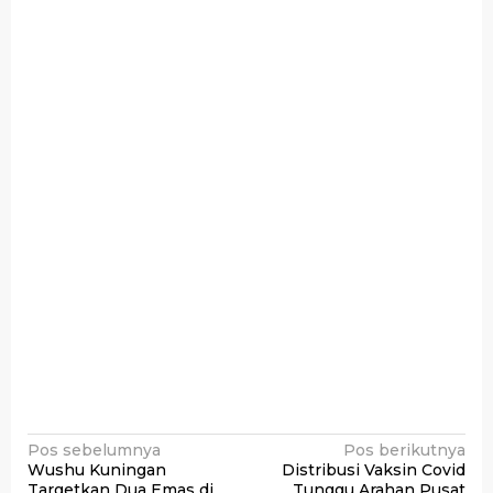
Navigasi
Pos sebelumnya
Pos berikutnya
Wushu Kuningan
Distribusi Vaksin Covid
pos
Targetkan Dua Emas di
Tunggu Arahan Pusat