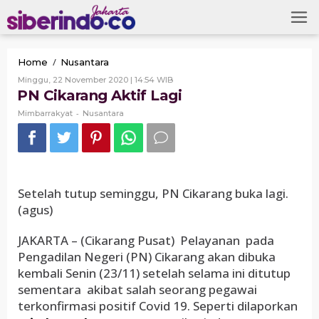
Skip
to
content
PN
/
Home
Nusantara
Cikarang
Oleh
Minggu, 22 November 2020 | 14:54 WIB
Aktif
Mimbarrakyat
PN Cikarang Aktif Lagi
Lagi
-
Mimbarrakyat
Nusantara
Setelah tutup seminggu, PN Cikarang buka lagi.
(agus)
JAKARTA – (Cikarang Pusat) Pelayanan pada
Pengadilan Negeri (PN) Cikarang akan dibuka
kembali Senin (23/11) setelah selama ini ditutup
sementara akibat salah seorang pegawai
terkonfirmasi positif Covid 19. Seperti dilaporkan