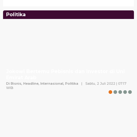
Israel
Di News, Politika, Ragam
|
Senin, 25 Juli 2022 | 13:39 WIB
Politika
Jokowi Bertemu Pebisnis dan Investor di Uni
Emirat Arab
Di Bisnis, Headline, Internasional, Politika
|
Sabtu, 2 Juli 2022 | 07:17
WIB