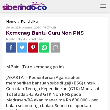
Skip
to
content
Kemenag
/
Home
Pendidikan
Bantu
Oleh
Senin, 23 November 2020 | 18:03 WIB
Guru
Mimbarrakyat
Kemenag Bantu Guru Non PNS
Non
PNS
-
Mimbarrakyat
Pendidikan
M Zain. (Foto kemenag.go.id)
JAKARTA – Kementerian Agama akan
memberikan bantuan subsidi gaji (BSG) untuk
Guru dan Tenaga Kependidikan (GTK) Madrasah.
Total ada 543.928 GTK Non PNS pada
Madrasah/RA akan menerima Rp 600.000,- per
bulan selama tiga bulan. Seperti dilaporkan