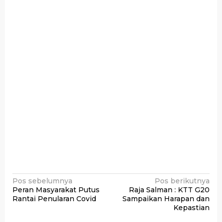
Navigasi
Pos sebelumnya
Pos berikutnya
Peran Masyarakat Putus
Raja Salman : KTT G20
pos
Rantai Penularan Covid
Sampaikan Harapan dan
Kepastian