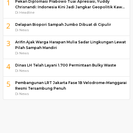
1
Pekan Diplomasi Prabowo Tuai Apresiasi, Yuddy
Chrisnandi: Indonesia Kini Jadi Jangkar Geopolitik Kaw…
Di Headline
2
Delapan Biopori Sampah Jumbo Dibuat di Cipulir
Di News
3
Arifin Ajak Warga Harapan Mulia Sadar Lingkungan Lewat
Pilah Sampah Mandiri
Di News
4
Dinas LH Telah Layani 1.700 Permintaan Bulky Waste
Di News
5
Pembangunan LRT Jakarta Fase 1B Velodrome–Manggarai
Resmi Tersambung Penuh
Di News