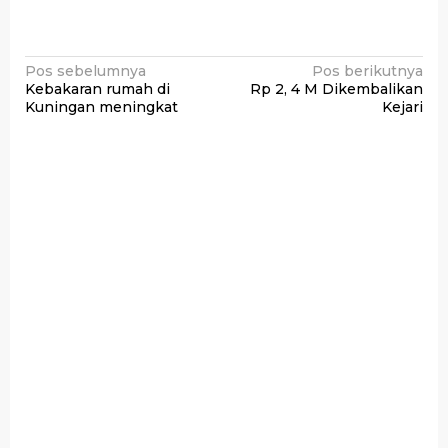
Navigasi
Pos sebelumnya
Pos berikutnya
Kebakaran rumah di
Rp 2, 4 M Dikembalikan
pos
Kuningan meningkat
Kejari