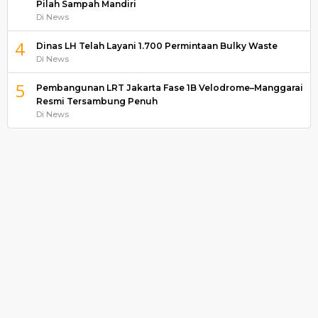
Pilah Sampah Mandiri
Di News
4
Dinas LH Telah Layani 1.700 Permintaan Bulky Waste
Di News
5
Pembangunan LRT Jakarta Fase 1B Velodrome–Manggarai
Resmi Tersambung Penuh
Di News