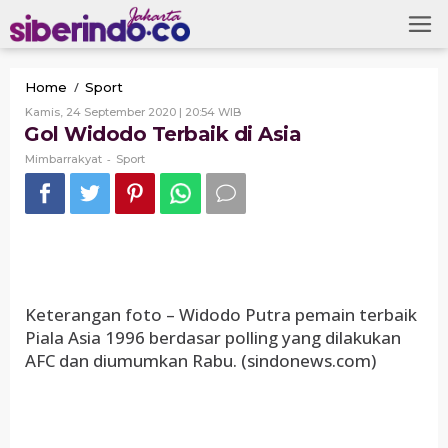
Skip
to
content
Gol
/
Home
Sport
Widodo
Oleh
Kamis, 24 September 2020 | 20:54 WIB
Terbaik
Mimbarrakyat
Gol Widodo Terbaik di Asia
di
Asia
-
Mimbarrakyat
Sport
Keterangan foto – Widodo Putra pemain terbaik
Piala Asia 1996 berdasar polling yang dilakukan
AFC dan diumumkan Rabu. (sindonews.com)