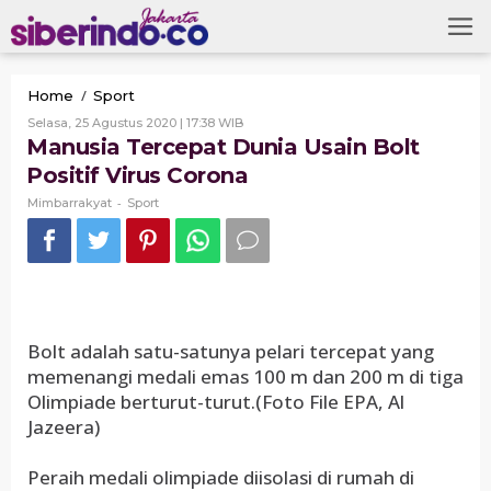
Skip
to
content
Manusia
/
Home
Sport
Tercepat
Oleh
Selasa, 25 Agustus 2020 | 17:38 WIB
Dunia
Mimbarrakyat
Manusia Tercepat Dunia Usain Bolt
Usain
Positif Virus Corona
Bolt
Positif
-
Mimbarrakyat
Sport
Virus
Corona
Bolt adalah satu-satunya pelari tercepat yang
memenangi medali emas 100 m dan 200 m di tiga
Olimpiade berturut-turut.(Foto File EPA, Al
Jazeera)
Peraih medali olimpiade diisolasi di rumah di