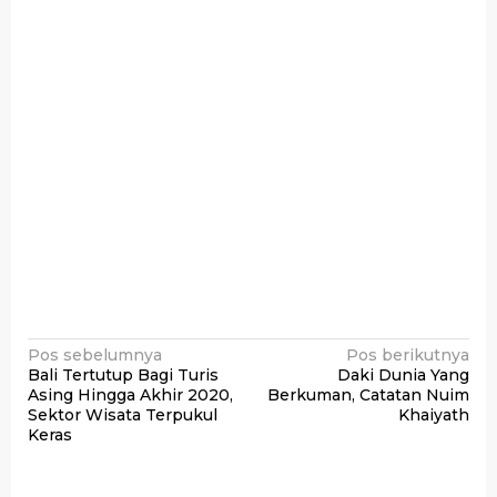
Navigasi
Pos sebelumnya
Pos berikutnya
Bali Tertutup Bagi Turis
Daki Dunia Yang
pos
Asing Hingga Akhir 2020,
Berkuman, Catatan Nuim
Sektor Wisata Terpukul
Khaiyath
Keras