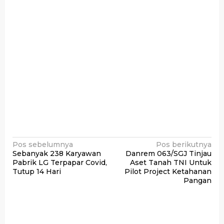
Navigasi
Pos sebelumnya
Pos berikutnya
Sebanyak 238 Karyawan
Danrem 063/SGJ Tinjau
pos
Pabrik LG Terpapar Covid,
Aset Tanah TNI Untuk
Tutup 14 Hari
Pilot Project Ketahanan
Pangan