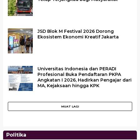
JSD Blok M Festival 2026 Dorong
Ekosistem Ekonomi Kreatif Jakarta
Universitas Indonesia dan PERADI
Profesional Buka Pendaftaran PKPA
Angkatan I 2026, Hadirkan Pengajar dari
MA, Kejaksaan hingga KPK
Jokowi Bertemu Pebisnis dan Investor di Uni
Indonesia dan Inggris Sepakat Perkuat Kerja
Presiden Jokowi Ajak G7 dan G20 Bersama
Dua Warga Palestina Tewas karena Serangan
Panaskan Mesin Partai, PPP Cianjur Gelar
Emirat Arab
Sama di Bidang EBT
Atasi Krisis Pangan
Israel
Konsolidasi Organisasi
Di Bisnis, Headline, Internasional, Politika
Di Bisnis, Internasional, News, Politika
Di Bisnis, Headline, Internasional, Politika
|
Rabu, 29 Juni 2022 | 05:49
|
|
Sabtu, 2 Juli 2022 | 07:17
Rabu, 29 Juni 2022 | 05:29
Di News, Politika, Ragam
WIB
Di Nasional, News, Politika
WIB
WIB
|
|
Senin, 25 Juli 2022 | 13:39 WIB
Rabu, 29 Juni 2022 | 06:15 WIB
Politika