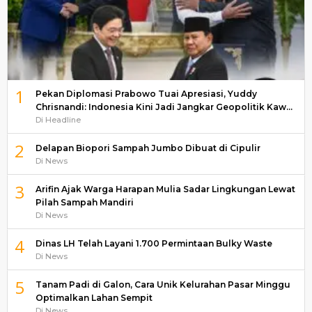
1
Pekan Diplomasi Prabowo Tuai Apresiasi, Yuddy
Chrisnandi: Indonesia Kini Jadi Jangkar Geopolitik Kaw…
Di Headline
2
Delapan Biopori Sampah Jumbo Dibuat di Cipulir
Di News
3
Arifin Ajak Warga Harapan Mulia Sadar Lingkungan Lewat
Pilah Sampah Mandiri
Di News
4
Dinas LH Telah Layani 1.700 Permintaan Bulky Waste
Di News
5
Tanam Padi di Galon, Cara Unik Kelurahan Pasar Minggu
Optimalkan Lahan Sempit
Di News