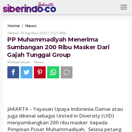
Skip
to
content
PP
/
Home
News
Muhammadiyah
Oleh
Selasa, 25 Agustus 2020 | 21:27 WIB
Menerima
Mimbarrakyat
PP Muhammadiyah Menerima
Sumbangan
Sumbangan 200 Ribu Masker Dari
200
Ribu
Gajah Tunggal Group
Masker
-
Dari
Mimbarrakyat
News
Gajah
Tunggal
Group
JAKARTA – Yayasan Upaya Indonesia Damai atau
juga dikenal sebagai United in Diversity (UID)
menyumbangkan 200 ribu masker kepada
Pimpinan Pusat Muhammadiyah, Selasa petang