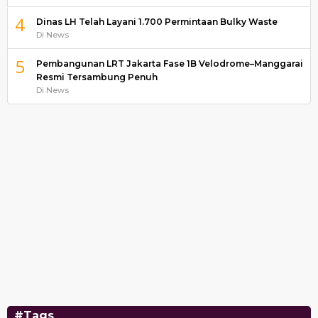
4
Dinas LH Telah Layani 1.700 Permintaan Bulky Waste
Di News
5
Pembangunan LRT Jakarta Fase 1B Velodrome–Manggarai
Resmi Tersambung Penuh
Di News
#Tags