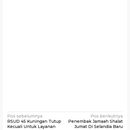
Navigasi
Pos sebelumnya
Pos berikutnya
RSUD 45 Kuningan Tutup
Penembak Jamaah Shalat
pos
Kecuali Untuk Layanan
Jumat Di Selandia Baru