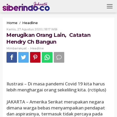
Skip
to
content
Merugikan
/
Home
Headline
Orang
Oleh
Kamis, 27 Agustus 2020 | 18:17 WIB
Lain,
Mimbarrakyat
Merugikan Orang Lain, Catatan
Catatan
Hendry Ch Bangun
Hendry
Ch
-
Mimbarrakyat
Headline
Bangun
Ilustrasi – Di masa pandemi Covid 19 kita harus
lebih menghargai orang sekeliling kita. (rctiplus)
JAKARTA – Amerika Serikat merupakan negara
dimana warga bebas menyampaikan pendapat
dan aspirasinya, termasuk tidak percaya pada