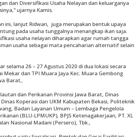
n dan Diversifikasi Usaha Nelayan dan keluarganya
sinya,” ujarnya Kamis.
n ini, lanjut Ridwan, juga merupakan bentuk upaya
antung pada usaha tunggalnya menangkap ikan saja.
fikasi usaha nelayan diharapkan agar rumah tangga
man usaha sebagai mata pencaharian alternatif selain
lar selama 26 – 27 Agustus 2020 di dua lokasi secara
ai Mekar dan TPI Muara Jaya Kec. Muara Gembong
wa Barat,.
lautan dan Perikanan Provinsi Jawa Barat, Dinas
Dinas Koperasi dan UKM Kabupaten Bekasi, Politeknik
awang, Badan Layanan Umum – Lembaga Pengelola
rikanan (BLU-LPMUKP), BPJS Ketenagakerjaan, PT. XL
lan Nasional Madani (Persero), Tbk.,
ebut yaitu Sosialisasi, Bimtek dan Gerai Fasilitasi