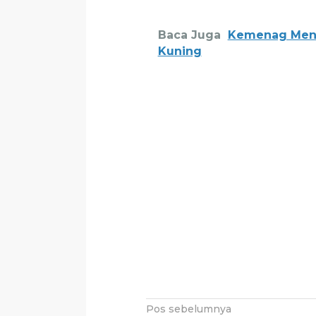
Baca Juga
Kemenag Meng
Kuning
Navigasi
Pos sebelumnya