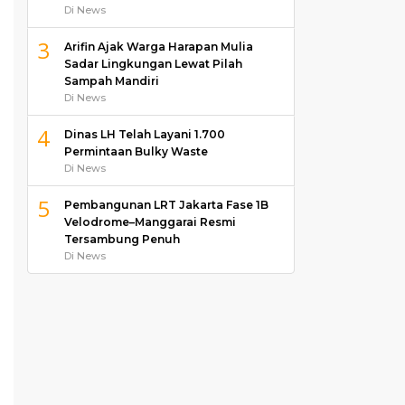
Di News
3
Arifin Ajak Warga Harapan Mulia
Sadar Lingkungan Lewat Pilah
Sampah Mandiri
Di News
4
Dinas LH Telah Layani 1.700
Permintaan Bulky Waste
Di News
5
Pembangunan LRT Jakarta Fase 1B
Velodrome–Manggarai Resmi
Tersambung Penuh
Di News