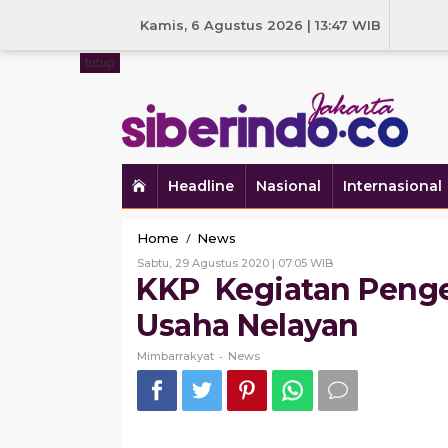
Skip
to
Kamis, 6 Agustus 2026 | 13:47 WIB
content
tutup
Headline
Nasional
Internasional
KKP
/
Home
News
Kegiatan
Oleh
Sabtu, 29 Agustus 2020 | 07:05 WIB
Pengembangan
Mimbarrakyat
KKP Kegiatan Penge
Dan
Diversifikasi
Usaha Nelayan
Usaha
Nelayan
-
Mimbarrakyat
News