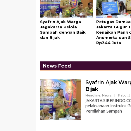
Syafrin Ajak Warga
Petugas Damka
Jagakarsa Kelola
Jakarta Gugur 
Sampah dengan Baik
Kenaikan Pangk
dan Bijak
Anumerta dan 
Rp344 Juta
News Feed
Syafrin Ajak Wa
Bijak
Headline
,
News
|
Rabu, 5
JAKARTA.SIBERINDO.CO –
pelaksanaan Instruksi 
Pemilahan Sampah