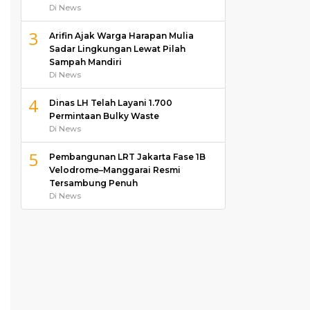
Di News
3
Arifin Ajak Warga Harapan Mulia
Sadar Lingkungan Lewat Pilah
Sampah Mandiri
Di News
4
Dinas LH Telah Layani 1.700
Permintaan Bulky Waste
Di News
5
Pembangunan LRT Jakarta Fase 1B
Velodrome–Manggarai Resmi
Tersambung Penuh
Di News