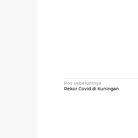
Navigasi
Pos sebelumnya
Rekor Covid di Kuningan
pos