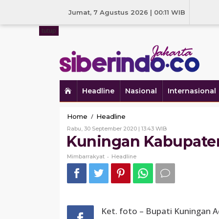
Skip
to
Jumat, 7 Agustus 2026 | 00:11 WIB
content
tutup
Headline
Nasional
Internasional
Kuningan
/
Home
Headline
Kabupaten
Oleh
Rabu, 30 September 2020 | 13:43 WIB
Sehat
Mimbarrakyat
Kuningan Kabupaten
2020
-
Mimbarrakyat
Headline
Ket. foto – Bupati Kuningan