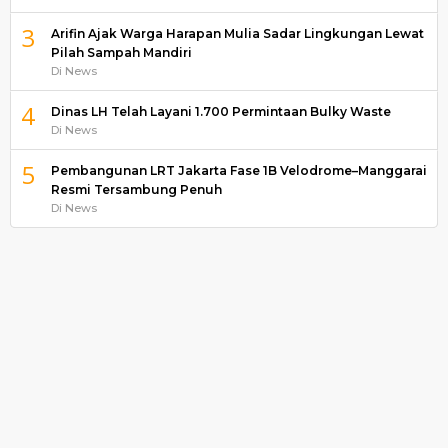
3
Arifin Ajak Warga Harapan Mulia Sadar Lingkungan Lewat
Pilah Sampah Mandiri
Di News
4
Dinas LH Telah Layani 1.700 Permintaan Bulky Waste
Di News
5
Pembangunan LRT Jakarta Fase 1B Velodrome–Manggarai
Resmi Tersambung Penuh
Di News