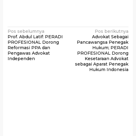
Navigasi
Pos sebelumnya
Pos berikutnya
Prof. Abdul Latif: PERADI
Advokat Sebagai
pos
PROFESIONAL Dorong
Pancawangsa Penegak
Reformasi PPA dan
Hukum; PERADI
Pengawas Advokat
PROFESIONAL Dorong
Independen
Kesetaraan Advokat
sebagai Aparat Penegak
Hukum Indonesia