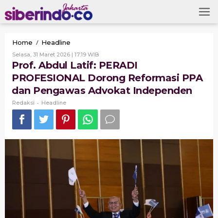
Skip
to
content
Prof.
/
Home
Headline
Abdul
Oleh
Selasa, 31 Maret 2026 | 17:19 WIB
Latif:
Redaksi
Prof. Abdul Latif: PERADI
PERADI
PROFESIONAL Dorong Reformasi PPA
PROFESIONAL
Dorong
dan Pengawas Advokat Independen
Reformasi
-
PPA
Redaksi
Headline
dan
Pengawas
Advokat
Independen