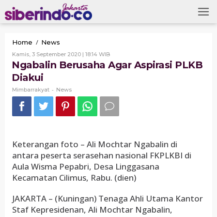
Skip
to
content
Ngabalin
/
Home
News
Berusaha
Oleh
Kamis, 3 September 2020 | 18:14 WIB
Agar
Mimbarrakyat
Ngabalin Berusaha Agar Aspirasi PLKB
Aspirasi
Diakui
PLKB
Diakui
-
Mimbarrakyat
News
Keterangan foto – Ali Mochtar Ngabalin di
antara peserta serasehan nasional FKPLKBI di
Aula Wisma Pepabri, Desa Linggasana
Kecamatan Cilimus, Rabu. (dien)
JAKARTA – (Kuningan) Tenaga Ahli Utama Kantor
Staf Kepresidenan, Ali Mochtar Ngabalin,