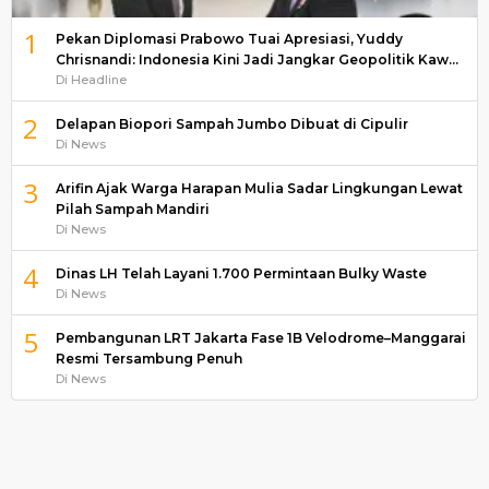
1
Pekan Diplomasi Prabowo Tuai Apresiasi, Yuddy
Chrisnandi: Indonesia Kini Jadi Jangkar Geopolitik Kaw…
Di Headline
2
Delapan Biopori Sampah Jumbo Dibuat di Cipulir
Di News
3
Arifin Ajak Warga Harapan Mulia Sadar Lingkungan Lewat
Pilah Sampah Mandiri
Di News
4
Dinas LH Telah Layani 1.700 Permintaan Bulky Waste
Di News
5
Pembangunan LRT Jakarta Fase 1B Velodrome–Manggarai
Resmi Tersambung Penuh
Di News