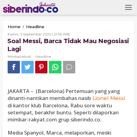
Skip
to
content
Soal
/
Home
Headline
Messi,
Oleh
Kamis, 3 September 2020 | 21:56 WIB
Barca
Mimbarrakyat
Soal Messi, Barca Tidak Mau Negosiasi
Tidak
Lagi
Mau
Negosiasi
-
Mimbarrakyat
Headline
Lagi
JAKARTA – (Barcelona) Pertemuan yang yang
dinanti-nantikan membahas nasib
Lionel Messi
di kantor klub Barcelona, Rabu sore waktu
setempat, berakhir buntu. Seperti dilaporkan
mimbar-rakyat.com grup siberindo.co.
Media Spanyol, Marca, melaporkan, meski