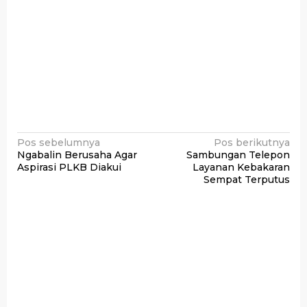
Navigasi
Pos sebelumnya
Pos berikutnya
Ngabalin Berusaha Agar
Sambungan Telepon
pos
Aspirasi PLKB Diakui
Layanan Kebakaran
Sempat Terputus