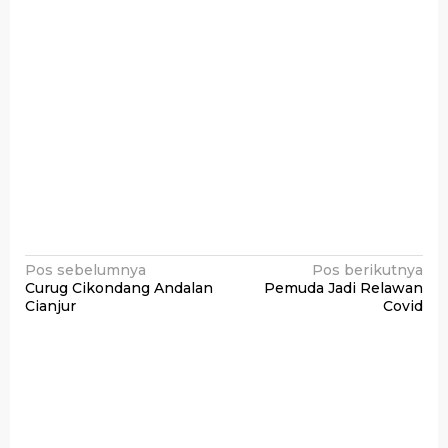
Navigasi
Pos sebelumnya
Pos berikutnya
Curug Cikondang Andalan
Pemuda Jadi Relawan
pos
Cianjur
Covid