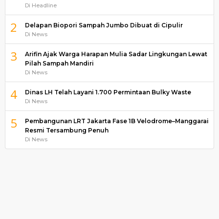
Di Headline
2
Delapan Biopori Sampah Jumbo Dibuat di Cipulir
Di News
3
Arifin Ajak Warga Harapan Mulia Sadar Lingkungan Lewat
Pilah Sampah Mandiri
Di News
4
Dinas LH Telah Layani 1.700 Permintaan Bulky Waste
Di News
5
Pembangunan LRT Jakarta Fase 1B Velodrome–Manggarai
Resmi Tersambung Penuh
Di News