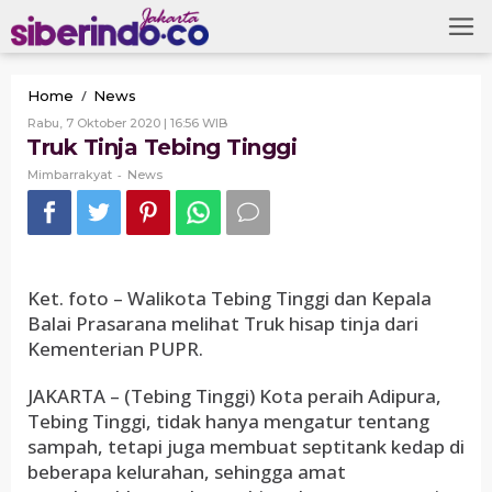
Skip
to
content
Truk
/
Home
News
Tinja
Oleh
Rabu, 7 Oktober 2020 | 16:56 WIB
Tebing
Mimbarrakyat
Truk Tinja Tebing Tinggi
Tinggi
-
Mimbarrakyat
News
Ket. foto – Walikota Tebing Tinggi dan Kepala
Balai Prasarana melihat Truk hisap tinja dari
Kementerian PUPR.
JAKARTA – (Tebing Tinggi) Kota peraih Adipura,
Tebing Tinggi, tidak hanya mengatur tentang
sampah, tetapi juga membuat septitank kedap di
beberapa kelurahan, sehingga amat