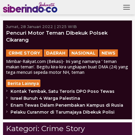
Skip
to
content
Jumat, 28 Januari 2022 | 21:25 WIB
Pencuri Motor Teman Dibekuk Polsek
Cikarang
CRIME STORY
DAERAH
NASIONAL
NEWS
Mimbar-Rakyat.com (Bekasi)- Ini yang namanya ‘ teman
makan teman’. Begitu kira-kira ungkapan buat DMA (24) yang
tega mencuri sepeda motor NH, teman
Berita Lainnya
Kontak Tembak, Satu Teroris DPO Poso Tewas
Israel Bunuh 4 Warga Palestina
Enam Tewas Dalam Penembakan Kampus di Rusia
Pelaku Curanmor di Tarumajaya Dibekuk Polisi
Kategori:
Crime Story