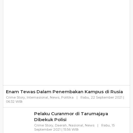
Enam Tewas Dalam Penembakan Kampus di Rusia
Crime Story
,
Internasional
,
News
,
Politika
|
Rabu, 22 September 2021 |
Oleh
06:32 WIB
Mimbarrakyat
Pelaku Curanmor di Tarumajaya
Dibekuk Polisi
Crime Story
,
Daerah
,
Nasional
,
News
|
Rabu, 15
Oleh
September 2021 | 15:56 WIB