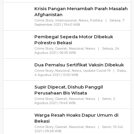
Mimbarrakyat
Krisis Pangan Menambah Parah Masalah
Afghanistan
Crime Story
,
Internasional
,
News
,
Politika
|
Selasa, 7
Oleh
September 2021 | 19:40 WIB
Mimbarrakyat
Pembegal Sepeda Motor Dibekuk
Polrestro Bekasi
Crime Story
,
Daerah
,
Nasional
,
News
|
Selasa, 24
Oleh
Agustus 2021 | 06:05 WIB
Mimbarrakyat
Dua Pemalsu Sertifikat Vaksin Dibekuk
Crime Story
,
Nasional
,
News
,
Update Covid-19
|
Rabu,
Oleh
4 Agustus 2021 | 13:00 WIB
Mimbarrakyat
Supir Dipecat, Dishub Panggil
Perusahaan Bis Wisata
Crime Story
,
Daerah
,
Nasional
,
News
|
Senin, 2
Oleh
Agustus 2021 | 19:46 WIB
Mimbarrakyat
Warga Resah Hoaks Dapur Umum di
Bekasi
Crime Story
,
Daerah
,
Nasional
,
News
|
Senin, 19 Juli
Oleh
2021 | 09:28 WIB