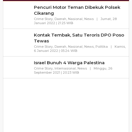
Pencuri Motor Teman Dibekuk Polsek
Cikarang
Crime Story
,
Daerah
,
Nasional
,
News
|
Jumat, 28
Oleh
Januari 2022 | 21:25 WIB
Mimbarrakyat
Kontak Tembak, Satu Teroris DPO Poso
Tewas
Crime Story
,
Daerah
,
Nasional
,
News
,
Politika
|
Kamis,
Oleh
6 Januari 2022 | 05:24 WIB
Mimbarrakyat
Israel Bunuh 4 Warga Palestina
Crime Story
,
Internasional
,
News
|
Minggu, 26
Oleh
September 2021 | 20:23 WIB
Mimbarrakyat